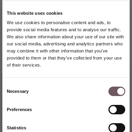
This website uses cookies
DPD. Doručení do schránky na balíky. Zdarma
Odhadované datum doručení: 17.08.2026
We use cookies to personalise content and ads, to
provide social media features and to analyse our traffic.
We also share information about your use of our site with
DPD. Doručení na adresu. Zdarma
our social media, advertising and analytics partners who
Odhadované datum doručení: 17.08.2026
may combine it with other information that you’ve
provided to them or that they’ve collected from your use
FedEx. Doručení na adresu. Zdarma
of their services.
Odhadované datum doručení: 17.08.2026
100% pojištěné a bezpečné doručení
Consent
Necessary
Selection
Vstupte do světa výjimečných
šperků GRENARDI a využijte
100% záruka vrácení
speciální slevu 5 % na svůj první
Preferences
nákup.
PODROBNOSTI
VYTVOŘTE SI ÚČET
Statistics
Druh kamene: