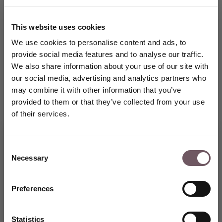
DPD. Doručení do schránky na balíky. Zdarma
This website uses cookies
Odhadované datum doručení: 15.08.2026
We use cookies to personalise content and ads, to
provide social media features and to analyse our traffic.
DPD. Doručení na adresu. Zdarma
We also share information about your use of our site with
Odhadované datum doručení: 15.08.2026
our social media, advertising and analytics partners who
may combine it with other information that you’ve
provided to them or that they’ve collected from your use
FedEx. Doručení na adresu. Zdarma
Odhadované datum doručení: 15.08.2026
of their services.
100% pojištěné a bezpečné doručení
Consent
Necessary
Selection
Vstupte do světa výjimečných
100% záruka vrácení
šperků GRENARDI a využijte
speciální slevu 5 % na svůj první
Preferences
nákup.
PODROBNOSTI
VYTVOŘTE SI ÚČET
Statistics
Materiál: Zlato