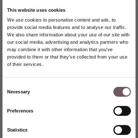
This website uses cookies
DPD. Doručení do schránky na balíky. Zdarma
We use cookies to personalise content and ads, to
Odhadované datum doručení: 17.08.2026
provide social media features and to analyse our traffic.
We also share information about your use of our site with
DPD. Doručení na adresu. Zdarma
our social media, advertising and analytics partners who
Odhadované datum doručení: 17.08.2026
may combine it with other information that you’ve
provided to them or that they’ve collected from your use
FedEx. Doručení na adresu. Zdarma
of their services.
Odhadované datum doručení: 17.08.2026
Consent
100% pojištěné a bezpečné doručení
Necessary
Selection
Vstupte do světa výjimečných
šperků GRENARDI a využijte
100% záruka vrácení
speciální slevu 5 % na svůj první
Preferences
nákup.
VYTVOŘTE SI ÚČET
PODROBNOSTI
Statistics
Druh kamene: