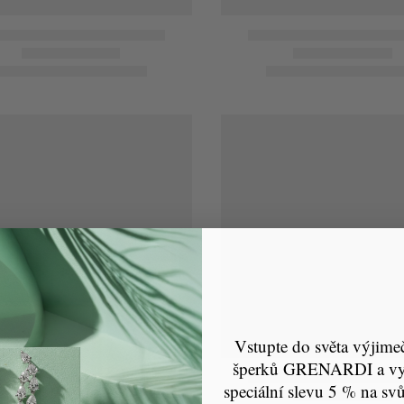
Vstupte do světa výjime
šperků GRENARDI a vyu
speciální slevu 5 % na svů