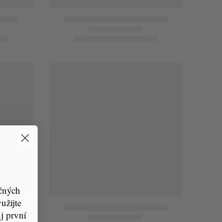
čných
žijte
j první