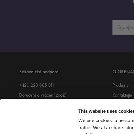
Zákaznická podpora
O GRENA
+420 228 885 811
Prodejny
Doručení a vrácení zboží
Kontaktujte
Dárkový poukaz
Grenardi 
This website uses cookie
Podmínky užívání
Accessabili
We use cookies to personal
traffic. We also share info