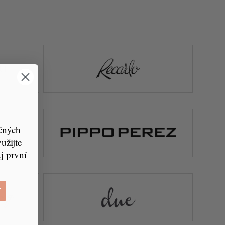
čných
žijte
j první
T