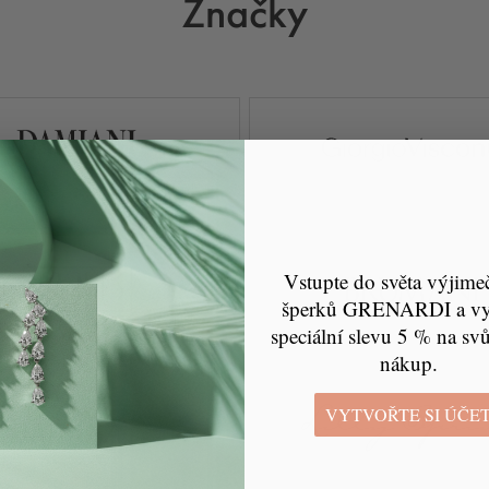
Značky
Vstupte do světa výjime
šperků GRENARDI a vyu
speciální slevu 5 % na svů
nákup.
VYTVOŘTE SI ÚČE