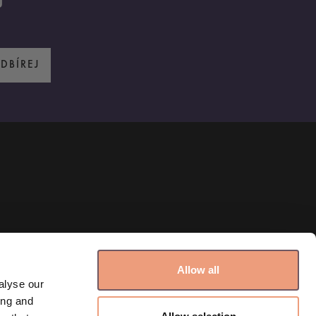
u
DBÍREJ
Allow all
alyse our
ing and