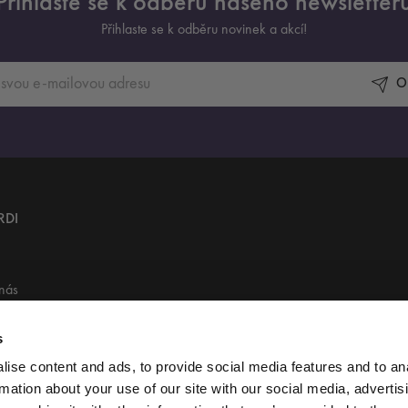
Přihlaste se k odběru našeho newsletter
Přihlaste se k odběru novinek a akcí!
O
RDI
 nás
Group
s
ty
ise content and ads, to provide social media features and to an
rmation about your use of our site with our social media, advertis