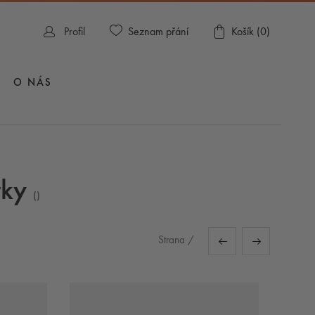
Seznam přání
Profil
Košík (
0
)
O NÁS
rky
(
)
Strana
/