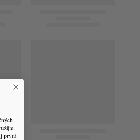
čných
žijte
j první