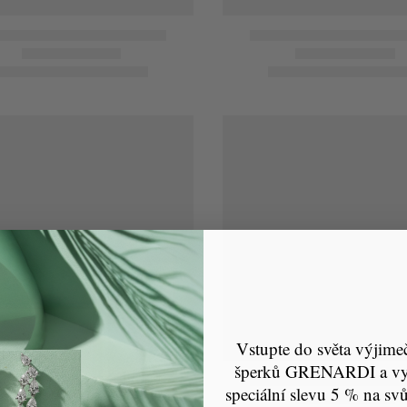
Vstupte do světa výjime
šperků GRENARDI a vyu
speciální slevu 5 % na svů