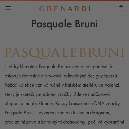
Pasquale Bruni
"Italský klenotník Pasquale Bruni už více než padesát let
oslavuje řemeslné mistrovství jedinečnými designy šperků.
Každá kolekce vzniká ručně v italském ateliéru ve Valenzi,
který je skutečným srdcem značky. Zde se nadčasová
elegance mění v klenoty. Každý kousek nese DNA značky
Pasquale Bruni – vyznačuje se exkluzivním designem,
precizními pavé a barevnými drahokamy, pečlivě vybranými