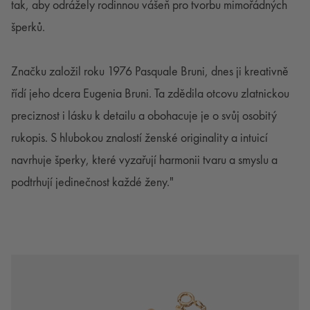
tak, aby odrážely rodinnou vášeň pro tvorbu mimořádných
šperků.
Značku založil roku 1976 Pasquale Bruni, dnes ji kreativně
řídí jeho dcera Eugenia Bruni. Ta zdědila otcovu zlatnickou
preciznost i lásku k detailu a obohacuje je o svůj osobitý
rukopis. S hlubokou znalostí ženské originality a intuicí
navrhuje šperky, které vyzařují harmonii tvaru a smyslu a
podtrhují jedinečnost každé ženy."