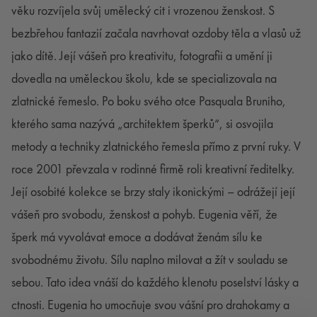
věku rozvíjela svůj umělecký cit i vrozenou ženskost. S
bezbřehou fantazií začala navrhovat ozdoby těla a vlasů už
jako dítě. Její vášeň pro kreativitu, fotografii a umění ji
dovedla na uměleckou školu, kde se specializovala na
zlatnické řemeslo. Po boku svého otce Pasquala Bruniho,
kterého sama nazývá „architektem šperků“, si osvojila
metody a techniky zlatnického řemesla přímo z první ruky. V
roce 2001 převzala v rodinné firmě roli kreativní ředitelky.
Její osobité kolekce se brzy staly ikonickými – odrážejí její
vášeň pro svobodu, ženskost a pohyb. Eugenia věří, že
šperk má vyvolávat emoce a dodávat ženám sílu ke
svobodnému životu. Sílu naplno milovat a žít v souladu se
sebou. Tato idea vnáší do každého klenotu poselství lásky a
ctnosti. Eugenia ho umocňuje svou vášní pro drahokamy a