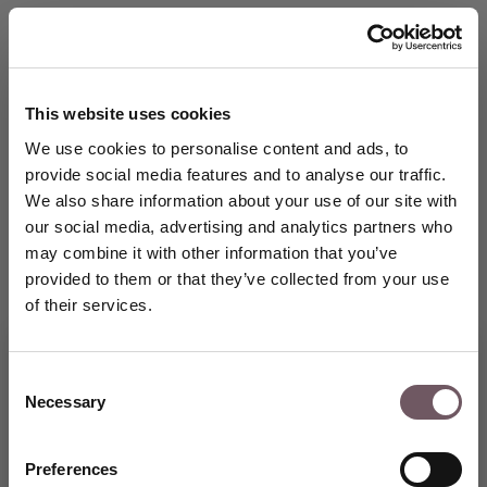
barvy. Inspiraci čerpá z ženskosti a přírody, přičemž šperky
chápe jako intimní vyjádření pocitů vycházejících přímo ze
srdce.
This website uses cookies
We use cookies to personalise content and ads, to
provide social media features and to analyse our traffic.
We also share information about your use of our site with
our social media, advertising and analytics partners who
Vyberte si svůj šperk
may combine it with other information that you’ve
provided to them or that they’ve collected from your use
of their services.
Consent
Necessary
Selection
Vstupte do světa výjimečných
šperků GRENARDI a využijte
speciální slevu 5 % na svůj první
Preferences
nákup.