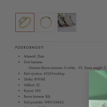
PODROBNOSTI
Materiál: Zlato
Druh kamene:
- Diamant (Barva kamene: G-white, : VS, Stone weight: 0.
Kód výrobce: 43243rwd4yp
Sbírka: RHYME
Velikost: 52
Ryzost: 585
Barva kamene: Bílý
Kód produktu: W80134865