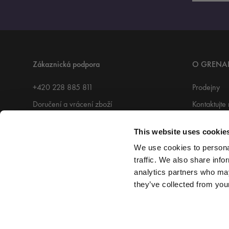
Zákaznická podpora
O GRENA
+420 228 885 811
Prodejny
Doručení a vrácení zboží
Kontaktujte
Dárkový poukaz
Grenardi 
This website uses cookie
Podmínky užívání
Accessabili
We use cookies to personal
traffic. We also share info
analytics partners who may
they’ve collected from your
Bezpečné doručení zajišťuje: