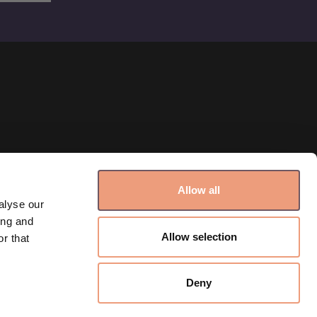
Allow all
alyse our
ing and
Allow selection
r that
Deny
This site is protected by reCAPTCHA and the Google
Privacy Policy
and
Terms of Service
apply.