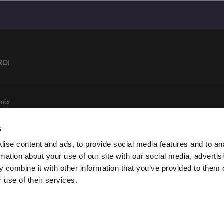
RDI
 nás
Group
s
ty
ise content and ads, to provide social media features and to an
rmation about your use of our site with our social media, advertis
 combine it with other information that you’ve provided to them o
 use of their services.
Bezpečnou platbu zajišťuje: