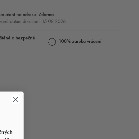
oručení na adresu. Zdarma
ané datum doručení: 15.08.2026
štěné a bezpečné
100% záruka vrácení
čných