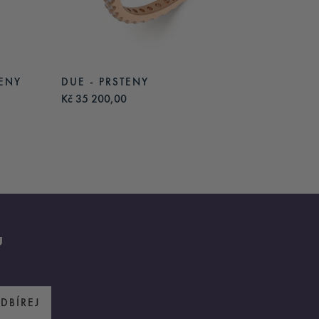
TENY
DUE - PRSTENY
LILLY 
Kč 35 200,00
Kč 35 3
u
DBÍREJ