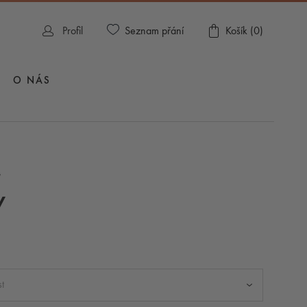
Seznam přání
Profil
Košík (
0
)
O NÁS
G
y
t