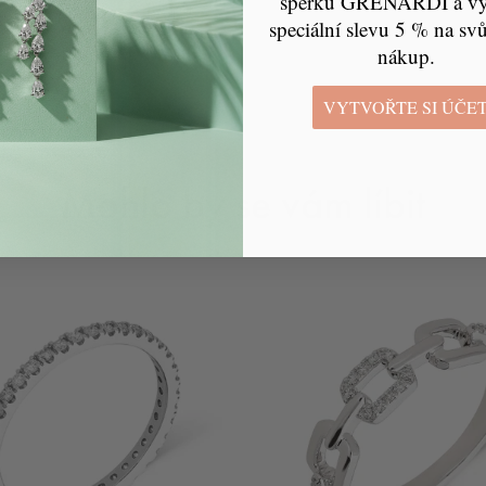
šperků GRENARDI a vyu
speciální slevu 5 % na svů
nákup.
VYTVOŘTE SI ÚČE
Mohlo by se vám líbit