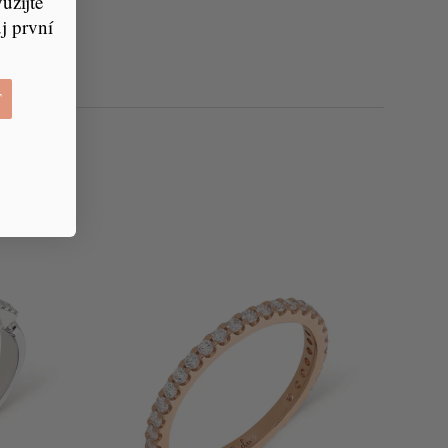
žijte
j první
T