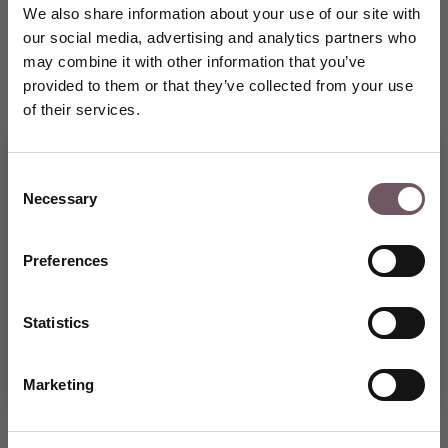
We also share information about your use of our site with
our social media, advertising and analytics partners who
may combine it with other information that you’ve
provided to them or that they’ve collected from your use
of their services.
Consent
Necessary
Selection
Vstupte do světa výjimečných
šperků GRENARDI a využijte
speciální slevu 5 % na svůj první
Preferences
nákup.
VYTVOŘTE SI ÚČET
Statistics
Marketing