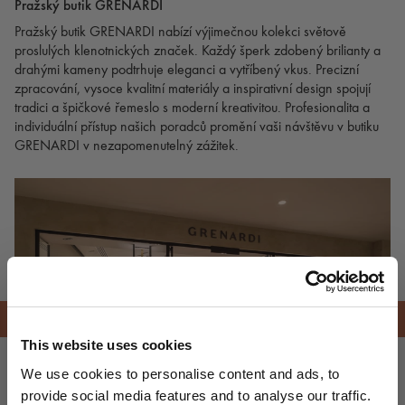
Pražský butik GRENARDI
Pražský butik GRENARDI nabízí výjimečnou kolekci světově
proslulých klenotnických značek. Každý šperk zdobený brilianty a
drahými kameny podtrhuje eleganci a vytříbený vkus. Precizní
zpracování, vysoce kvalitní materiály a inspirativní design spojují
tradici a špičkové řemeslo s moderní kreativitou. Profesionalita a
individuální přístup našich poradců promění vaši návštěvu v butiku
GRENARDI v nezapomenutelný zážitek.
This website uses cookies
We use cookies to personalise content and ads, to
provide social media features and to analyse our traffic.